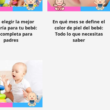
elegir la mejor
En qué mes se define el
ría para tu bebé:
color de piel del bebé:
 completa para
Todo lo que necesitas
padres
saber