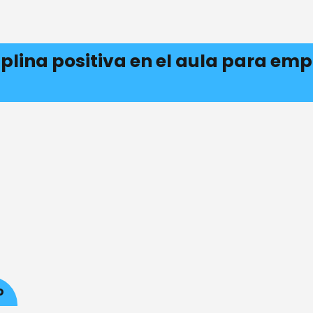
iplina positiva en el aula para em
o