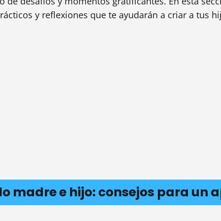
no de desafíos y momentos gratificantes. En esta sec
rácticos y reflexiones que te ayudarán a criar a tus h
lo madre e hijo: consejos para un