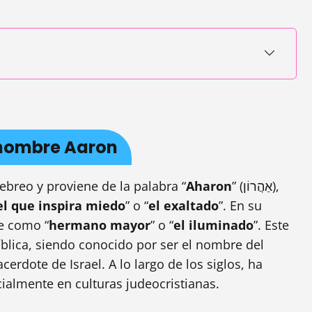
l nombre Aaron
ebreo y proviene de la palabra “
Aharon
” (אַהֲרוֹן),
el que inspira miedo
” o “
el exaltado
”. En su
e como “
hermano mayor
” o “
el iluminado
”. Este
blica, siendo conocido por ser el nombre del
rdote de Israel. A lo largo de los siglos, ha
almente en culturas judeocristianas.