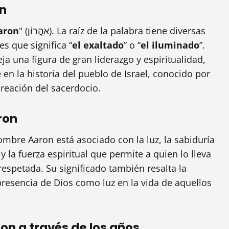
on
aron
" (אַהֲרוֹן). La raíz de la palabra tiene diversas
s que significa “
el exaltado
” o “
el iluminado
”.
eja una figura de gran liderazgo y espiritualidad,
en la historia del pueblo de Israel, conocido por
creación del sacerdocio.
ron
ombre Aaron está asociado con la luz, la sabiduría
 y la fuerza espiritual que permite a quien lo lleva
respetada. Su significado también resalta la
presencia de Dios como luz en la vida de aquellos
n a través de los años