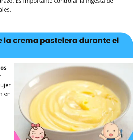
azo. Es importante controlar la ingesta de
ales.
e la crema pastelera durante el
gos
r
ujer
n en