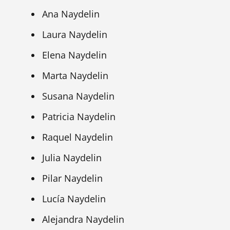
Ana Naydelin
Laura Naydelin
Elena Naydelin
Marta Naydelin
Susana Naydelin
Patricia Naydelin
Raquel Naydelin
Julia Naydelin
Pilar Naydelin
Lucía Naydelin
Alejandra Naydelin