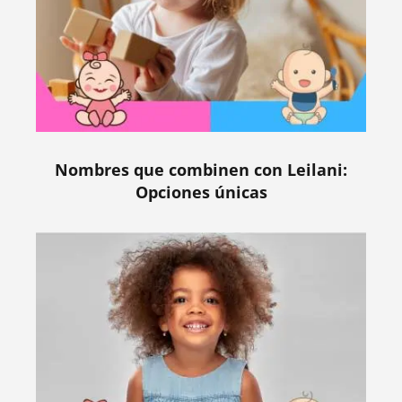
Nombres que combinen con Leilani:
Opciones únicas