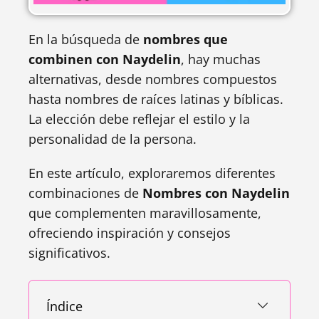
En la búsqueda de
nombres que
combinen con Naydelin
, hay muchas
alternativas, desde nombres compuestos
hasta nombres de raíces latinas y bíblicas.
La elección debe reflejar el estilo y la
personalidad de la persona.
En este artículo, exploraremos diferentes
combinaciones de
Nombres con Naydelin
que complementen maravillosamente,
ofreciendo inspiración y consejos
significativos.
Índice