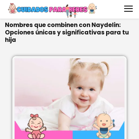
Nombres que combinen con Naydelin:
Opciones únicas y significativas para tu
hija