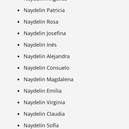
Naydelin Patricia
Naydelin Rosa
Naydelin Josefina
Naydelin Inés
Naydelin Alejandra
Naydelin Consuelo
Naydelin Magdalena
Naydelin Emilia
Naydelin Virginia
Naydelin Claudia
Naydelin Sofía