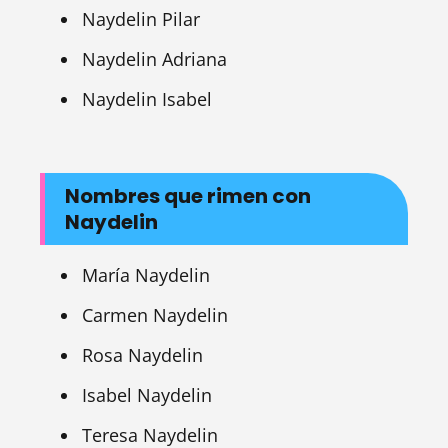
Naydelin Pilar
Naydelin Adriana
Naydelin Isabel
Nombres que rimen con
Naydelin
María Naydelin
Carmen Naydelin
Rosa Naydelin
Isabel Naydelin
Teresa Naydelin