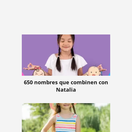
650 nombres que combinen con
Natalia