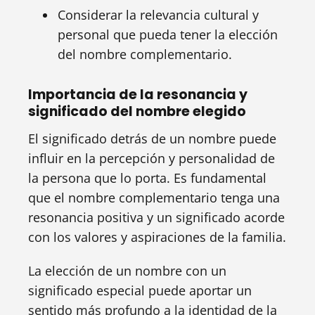
Considerar la relevancia cultural y
personal que pueda tener la elección
del nombre complementario.
Importancia de la resonancia y
significado del nombre elegido
El significado detrás de un nombre puede
influir en la percepción y personalidad de
la persona que lo porta. Es fundamental
que el nombre complementario tenga una
resonancia positiva y un significado acorde
con los valores y aspiraciones de la familia.
La elección de un nombre con un
significado especial puede aportar un
sentido más profundo a la identidad de la