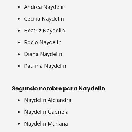
Andrea Naydelin
Cecilia Naydelin
Beatriz Naydelin
Rocío Naydelin
Diana Naydelin
Paulina Naydelin
Segundo nombre para Naydelin
Naydelin Alejandra
Naydelin Gabriela
Naydelin Mariana