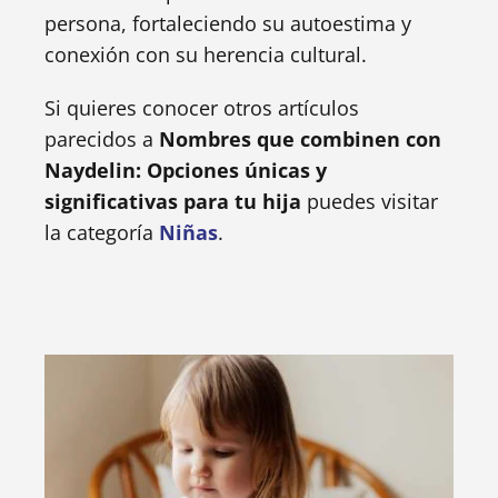
persona, fortaleciendo su autoestima y
conexión con su herencia cultural.
Si quieres conocer otros artículos
parecidos a
Nombres que combinen con
Naydelin: Opciones únicas y
significativas para tu hija
puedes visitar
la categoría
Niñas
.