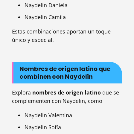
Naydelin Daniela
Naydelin Camila
Estas combinaciones aportan un toque
único y especial.
Nombres de origen latino que
combinen con Naydelin
Explora
nombres de origen latino
que se
complementen con Naydelin, como
Naydelin Valentina
Naydelin Sofía