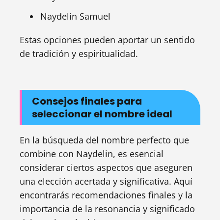
Naydelin Samuel
Estas opciones pueden aportar un sentido
de tradición y espiritualidad.
Consejos finales para
seleccionar el nombre ideal
En la búsqueda del nombre perfecto que
combine con Naydelin, es esencial
considerar ciertos aspectos que aseguren
una elección acertada y significativa. Aquí
encontrarás recomendaciones finales y la
importancia de la resonancia y significado